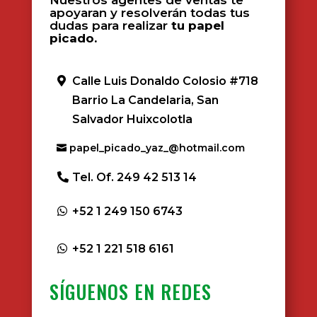
Nuestros agentes de ventas te
apoyaran y resolverán todas tus
dudas para realizar
tu papel
picado.
Calle Luis Donaldo Colosio #718
Barrio La Candelaria, San
Salvador Huixcolotla
papel_picado_yaz_@hotmail.com
Tel. Of. 249 42 513 14
+52 1 249 150 6743
+52 1 221 518 6161
SÍGUENOS EN REDES