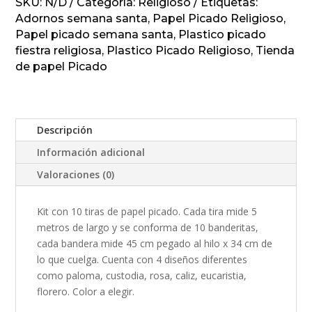
PICADO
SKU:
N/D
Categoría:
Religioso
Etiquetas:
cantidad
Adornos semana santa
,
Papel Picado Religioso
,
Papel picado semana santa
,
Plastico picado
fiestra religiosa
,
Plastico Picado Religioso
,
Tienda
de papel Picado
Descripción
Información adicional
Valoraciones (0)
Kit con 10 tiras de papel picado. Cada tira mide 5
metros de largo y se conforma de 10 banderitas,
cada bandera mide 45 cm pegado al hilo x 34 cm de
lo que cuelga. Cuenta con 4 diseños diferentes
como paloma, custodia, rosa, caliz, eucaristia,
florero. Color a elegir.