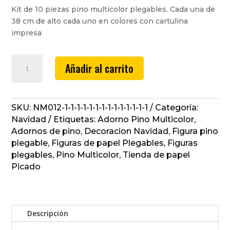
Kit de 10 piezas pino multicolor plegables. Cada una de
38 cm de alto cada uno en colores con cartulina
impresa
Adorno
Añadir al carrito
Pino
Multicolor
#4
cantidad
SKU:
NM012-1-1-1-1-1-1-1-1-1-1-1-1-1-1
Categoría:
Navidad
Etiquetas:
Adorno Pino Multicolor
,
Adornos de pino
,
Decoracion Navidad
,
Figura pino
plegable
,
Figuras de papel Plegables
,
Figuras
plegables
,
Pino Multicolor
,
Tienda de papel
Picado
Descripción