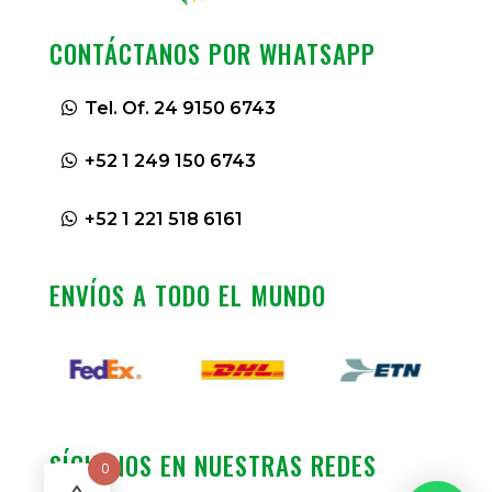
CONTÁCTANOS POR WHATSAPP
Tel. Of. 24 9150 6743
+52 1 249 150 6743
+52 1 221 518 6161
ENVÍOS A TODO EL MUNDO
SÍGUENOS EN NUESTRAS REDES
0