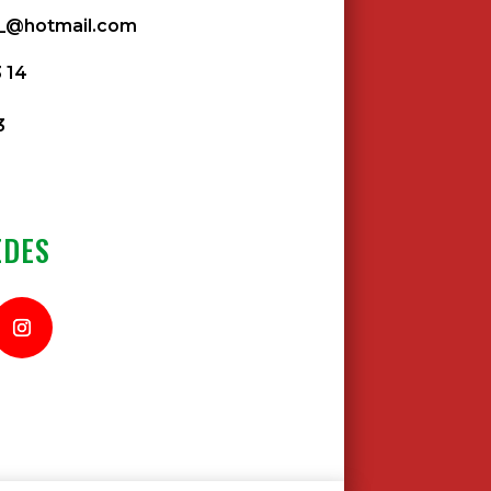
z_@hotmail.com
3 14
3
EDES