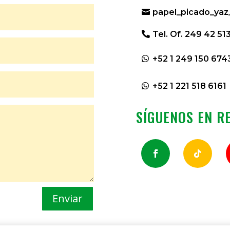
papel_picado_ya
Tel. Of. 249 42 51
+52 1 249 150 674
+52 1 221 518 6161
SÍGUENOS EN R
Enviar