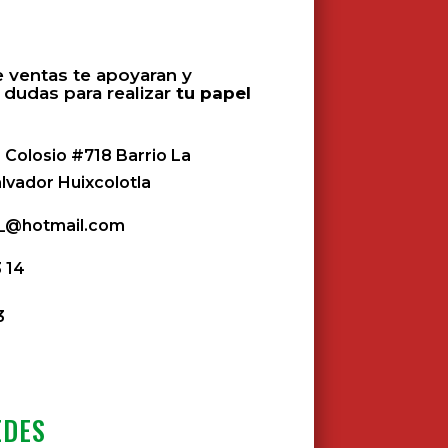
 ventas te apoyaran y
 dudas para realizar
tu papel
 Colosio #718 Barrio La
alvador Huixcolotla
z_@hotmail.com
3 14
3
EDES