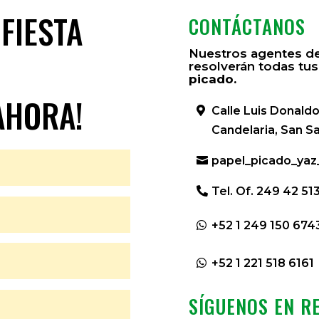
 FIESTA
CONTÁCTANOS
Nuestros agentes de
?
resolverán todas tus
picado.
AHORA!
Calle Luis Donaldo
Candelaria, San S
papel_picado_ya
Tel. Of. 249 42 51
+52 1 249 150 674
+52 1 221 518 6161
SÍGUENOS EN R