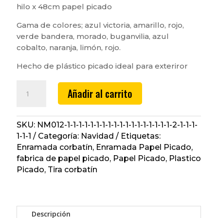
hilo x 48cm papel picado
Gama de colores; azul victoria, amarillo, rojo,
verde bandera, morado, buganvilia, azul
cobalto, naranja, limón, rojo.
Hecho de plástico picado ideal para exteriror
Papel
Añadir al carrito
Picado,
Tira
corbatín,
SKU:
NM012-1-1-1-1-1-1-1-1-1-1-1-1-1-1-1-1-1-1-2-1-1-1-
plastico
1-1-1
Categoría:
Navidad
Etiquetas:
cantidad
Enramada corbatín
,
Enramada Papel Picado
,
fabrica de papel picado
,
Papel Picado
,
Plastico
Picado
,
Tira corbatín
Descripción