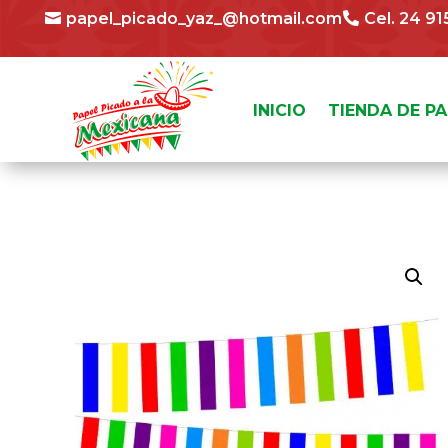
papel_picado_yaz_@hotmail.com
Cel. 24 9
INICIO
TIENDA DE P