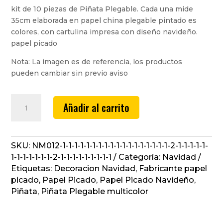
kit de 10 piezas de Piñata Plegable. Cada una mide
35cm elaborada en papel china plegable pintado es
colores, con cartulina impresa con diseño navideño.
papel picado
Nota: La imagen es de referencia, los productos
pueden cambiar sin previo aviso
Papel
Añadir al carrito
Picado,
Piñata
Plegable
Navideño
SKU:
NM012-1-1-1-1-1-1-1-1-1-1-1-1-1-1-1-1-1-1-2-1-1-1-1-1-
#4
1-1-1-1-1-1-1-2-1-1-1-1-1-1-1-1-1
Categoría:
Navidad
cantidad
Etiquetas:
Decoracion Navidad
,
Fabricante papel
picado
,
Papel Picado
,
Papel Picado Navideño
,
Piñata
,
Piñata Plegable multicolor