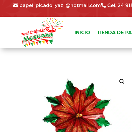
papel_picado_yaz_@hotmail.com
Cel. 24 9
INICIO
TIENDA DE P