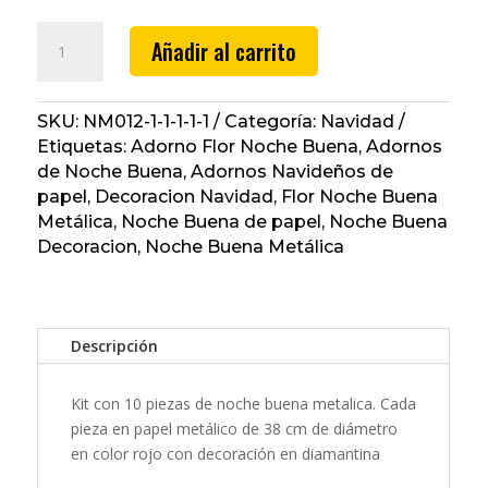
Noche
Añadir al carrito
Buena
Metálica
#6
SKU:
NM012-1-1-1-1-1
Categoría:
Navidad
cantidad
Etiquetas:
Adorno Flor Noche Buena
,
Adornos
de Noche Buena
,
Adornos Navideños de
papel
,
Decoracion Navidad
,
Flor Noche Buena
Metálica
,
Noche Buena de papel
,
Noche Buena
Decoracion
,
Noche Buena Metálica
Descripción
Kit con 10 piezas de noche buena metalica. Cada
pieza en papel metálico de 38 cm de diámetro
en color rojo con decoración en diamantina