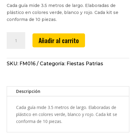
Cada guía mide 3.5 metros de largo. Elaboradas de
plástico en colores verde, blanco y rojo. Cada kit se
conforma de 10 piezas.
Guía
Añadir al carrito
de
4
espirales
tricolor
SKU:
FM016
Categoría:
Fiestas Patrias
plástico
cantidad
Descripción
Cada guía mide 3.5 metros de largo. Elaboradas de
plástico en colores verde, blanco y rojo. Cada kit se
conforma de 10 piezas.