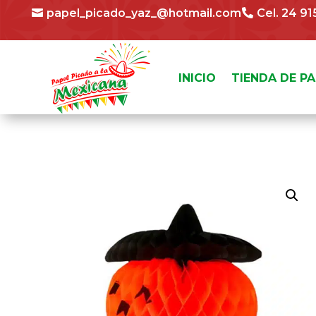
papel_picado_yaz_@hotmail.com
Cel. 24 9
INICIO
TIENDA DE P