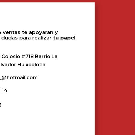
 ventas te apoyaran y
 dudas para realizar
tu papel
 Colosio #718 Barrio La
alvador Huixcolotla
z_@hotmail.com
3 14
3