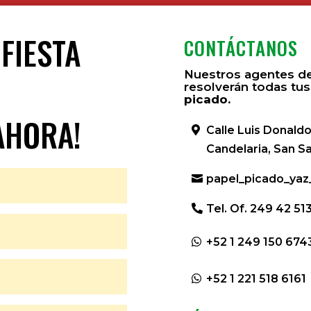
 FIESTA
CONTÁCTANOS
Nuestros agentes de
?
resolverán todas tus
picado.
AHORA!
Calle Luis Donaldo
Candelaria, San S
papel_picado_ya
Tel. Of. 249 42 51
+52 1 249 150 674
+52 1 221 518 6161