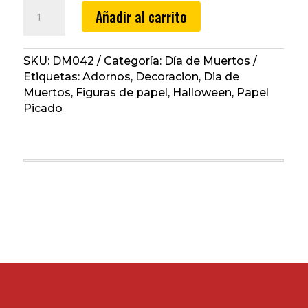
CALABAZA
Añadir al carrito
BRUJA
GRANDE
DE
SKU:
DM042
Categoría:
Día de Muertos
24
Etiquetas:
Adornos
,
Decoracion
,
Dia de
CM
Muertos
,
Figuras de papel
,
Halloween
,
Papel
cantidad
Picado