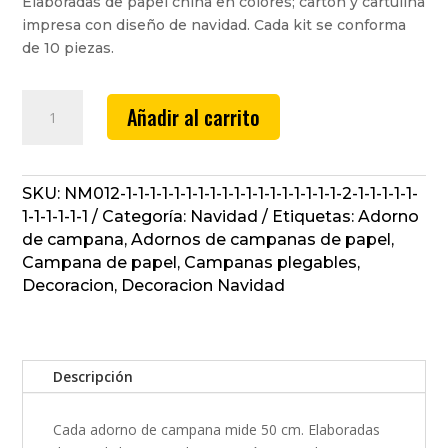
Elaboradas de papel china en colores; cartón y cartulina
impresa con diseño de navidad. Cada kit se conforma
de 10 piezas.
Adorno
Añadir al carrito
de
Campana
#5
cantidad
SKU:
NM012-1-1-1-1-1-1-1-1-1-1-1-1-1-1-1-1-1-1-2-1-1-1-1-1-
1-1-1-1-1-1
Categoría:
Navidad
Etiquetas:
Adorno
de campana
,
Adornos de campanas de papel
,
Campana de papel
,
Campanas plegables
,
Decoracion
,
Decoracion Navidad
Descripción
Cada adorno de campana mide 50 cm. Elaboradas