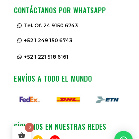
CONTÁCTANOS POR WHATSAPP
Tel. Of. 24 9150 6743
+52 1 249 150 6743
+52 1 221 518 6161
ENVÍOS A TODO EL MUNDO
SÍGUENOS EN NUESTRAS REDES
0